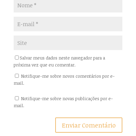
e
r
e
e
m
e
n
m
o
n
v
o
a
v
j
a
a
j
n
a
e
n
l
e
a
l
)
a
)
Salvar meus dados neste navegador para a
próxima vez que eu comentar.
Notifique-me sobre novos comentários por e-
mail.
Notifique-me sobre novas publicações por e-
mail.