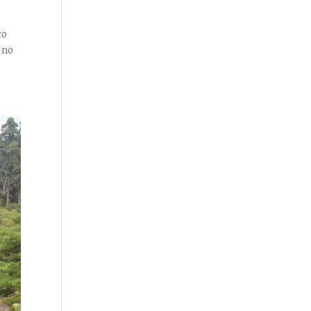
ço
 no