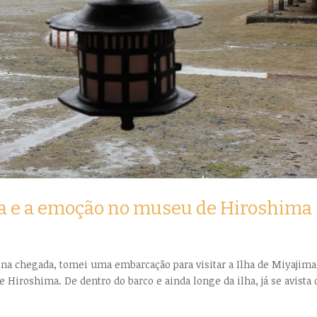
ma e a emoção no museu de Hiroshima
na chegada, tomei uma embarcação para visitar a Ilha de Miyajima
 Hiroshima. De dentro do barco e ainda longe da ilha, já se avista 