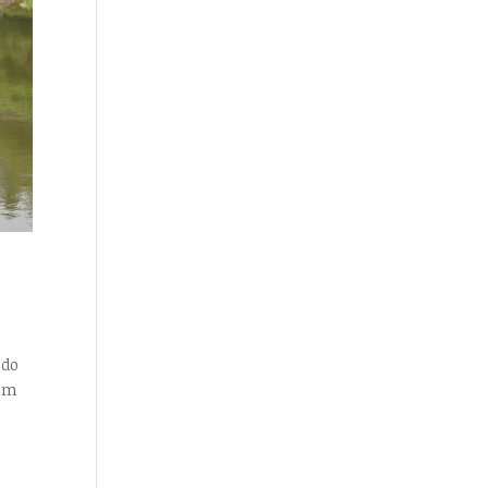
 do
lém