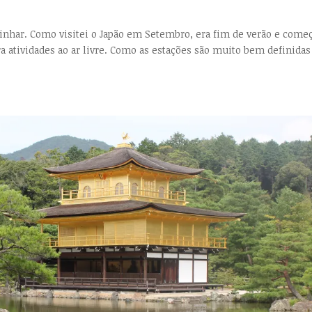
inhar. Como visitei o Japão em Setembro, era fim de verão e come
a atividades ao ar livre. Como as estações são muito bem definidas