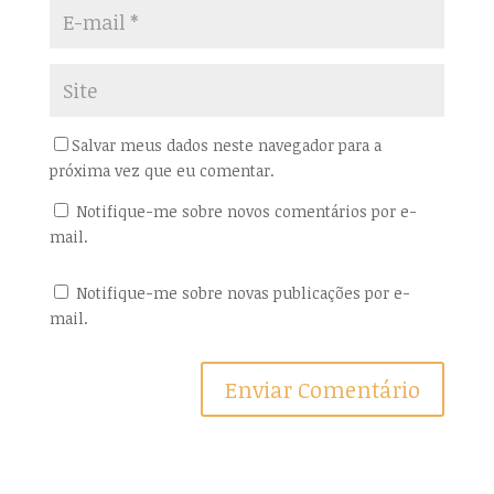
v
o
a
v
j
a
a
j
n
a
e
n
l
e
a
l
)
a
)
Salvar meus dados neste navegador para a
próxima vez que eu comentar.
Notifique-me sobre novos comentários por e-
mail.
Notifique-me sobre novas publicações por e-
mail.