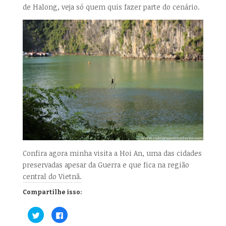
de Halong, veja só quem quis fazer parte do cenário.
Confira agora minha visita a Hoi An, uma das cidades
preservadas apesar da Guerra e que fica na região
central do Vietnã.
Compartilhe isso:
C
C
l
l
i
i